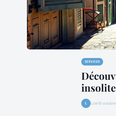
SERVICES
Découvr
insolit
L
Lola
18 octobr