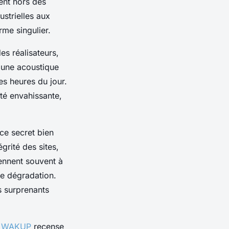
ent hors des
ustrielles aux
me singulier.
es réalisateurs,
t une acoustique
es heures du jour.
ité envahissante,
ce secret bien
égrité des sites,
iennent souvent à
te dégradation.
ts surprenants
é
WAKUP
recense