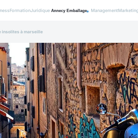
iness
Formation
Juridique
Management
Marketin
insolites à marseille