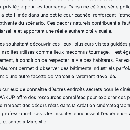
 privilégié pour les tournages. Dans une célèbre série polic
 a été filmée dans une petite cour cachée, renforçant l'at
ptivante du scénario. Ces décors naturels contribuent à l’aut
Marseille et apportent une réelle authenticité visuelle.
és souhaitant découvrir ces lieux, plusieurs visites guidées
 insolites utilisés comme lieux méconnus tournage. Il est é
ement, à condition de respecter la vie des habitants. Par ex
-Mauront permet d'observer des bâtiments industriels parfoi
t d’une autre facette de Marseille rarement dévoilée.
s curieux de connaître d’autres endroits secrets pour le ciné
e WAKUP offre des ressources complètes pour explorer ces p
 l’impact des décors réels dans la création cinématograph
rofessionnel, ces sites insolites enrichissent l’expérience v
s et séries à Marseille.