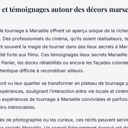
 et témoignages autour des décors marsei
e tournage à Marseille offrent un aperçu unique de la riches
le. Des professionnels du cinéma, qu’ils soient réalisateurs, 
nt souvent la magie de tourner dans des lieux secrets à Mars
ité forte aux films. Ces témoignages lieux secrets Marseille
u Panier, les docks réhabilités ou encore les façades colorée
ntique difficile à reconstituer ailleurs.
 ont vu leur quartier se transformer en plateau de tournage 
périences, soulignant l’interaction entre vie locale et ciné
s expériences de tournage à Marseille conviviales et parfoi
nirs mémorables.
és de photographie ou les curieux, ces récits peuvent servi
eux secrets Marseille. Un conseil fréquemment évoqué est de 