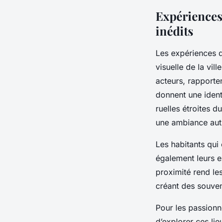
Expériences
inédits
Les expériences d
visuelle de la vil
acteurs, rapporte
donnent une ident
ruelles étroites d
une ambiance authe
Les habitants qui
également leurs ex
proximité rend le
créant des souve
Pour les passionn
d’explorer ces li