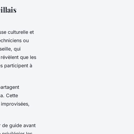
llais
se culturelle et
techniciens ou
eille, qui
 révèlent que les
s participent à
partagent
ma. Cette
s improvisées,
r de guide avant
privilégier les