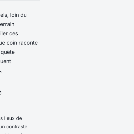
ls, loin du
errain
iler ces
ue coin raconte
n quête
nuent
.
e
s lieux de
 un contraste