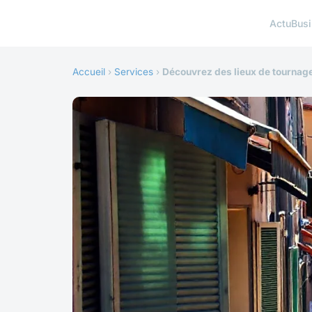
Actu
Bus
Accueil
›
Services
›
Découvrez des lieux de tournage 