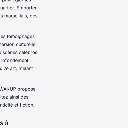
quartier. Emporter
s marseillais, des
r ces témoignages
ersion culturelle.
e scènes célèbres
 profondément
u 7e art, mêlant
rme WAKUP propose
itez ainsi des
icité et fiction.
s à