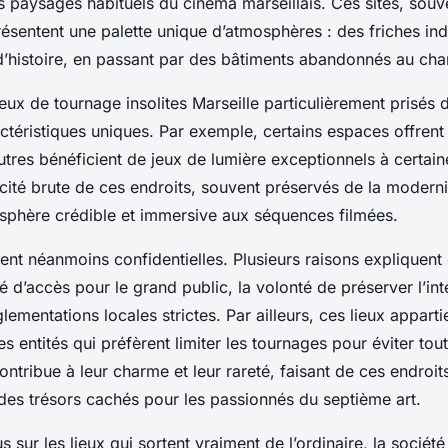
es paysages habituels du cinéma marseillais. Ces sites, souv
résentent une palette unique d’atmosphères : des friches ind
d’histoire, en passant par des bâtiments abandonnés au char
eux de tournage insolites Marseille particulièrement prisés d
actéristiques uniques. Par exemple, certains espaces offren
autres bénéficient de jeux de lumière exceptionnels à certain
ticité brute de ces endroits, souvent préservés de la modern
sphère crédible et immersive aux séquences filmées.
ent néanmoins confidentielles. Plusieurs raisons expliquent 
lté d’accès pour le grand public, la volonté de préserver l’int
ementations locales strictes. Par ailleurs, ces lieux appart
s entités qui préfèrent limiter les tournages pour éviter tou
ontribue à leur charme et leur rareté, faisant de ces endroi
des trésors cachés pour les passionnés du septième art.
s sur les lieux qui sortent vraiment de l’ordinaire, la sociét