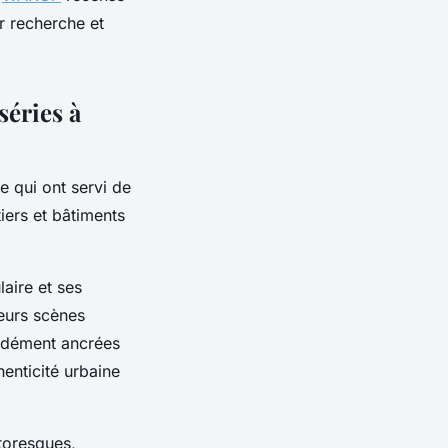
r recherche et
séries à
e qui ont servi de
tiers et bâtiments
aire et ses
ieurs scènes
ondément ancrées
henticité urbaine
ttoresques,