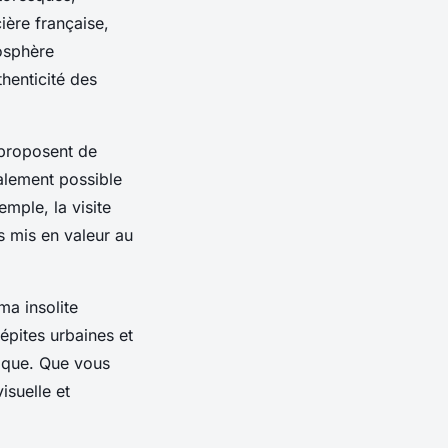
ière française,
mosphère
henticité des
 proposent de
galement possible
emple, la visite
s mis en valeur au
ma insolite
épites urbaines et
ique. Que vous
isuelle et